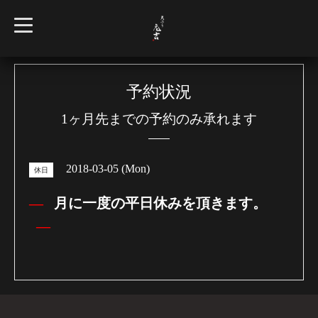
t
o
g
g
l
e
n
予約状況
a
v
1ヶ月先までの予約のみ承れます
i
g
a
t
i
2018-03-05 (Mon)
o
休日
n
月に一度の平日休みを頂きます。