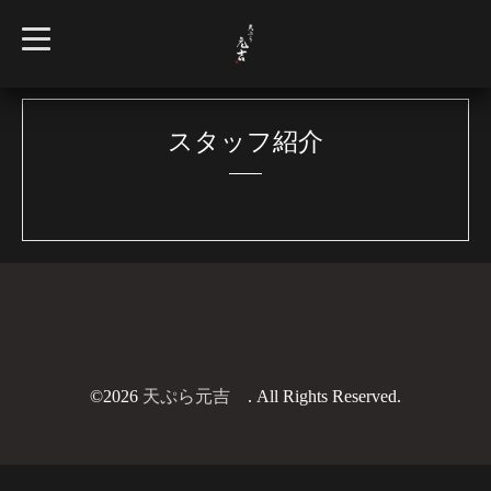
t
o
g
g
l
e
n
スタッフ紹介
a
v
i
g
a
t
i
o
n
©2026
天ぷら元吉
. All Rights Reserved.