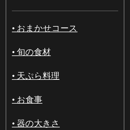
• おまかせコース
• 旬の食材
• 天ぷら料理
• お食事
• 器の大きさ