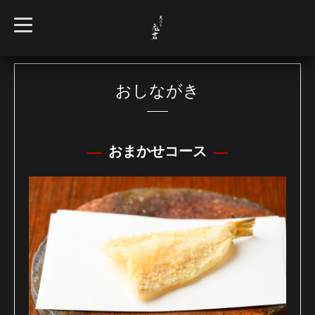
t
o
g
g
l
e
n
おしながき
a
v
i
g
a
t
おまかせコース
i
o
n