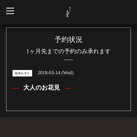
t
o
g
g
l
e
n
予約状況
a
v
1ヶ月先までの予約のみ承れます
i
g
a
t
i
2018-03-14 (Wed)
o
残席わずか
n
大人のお花見