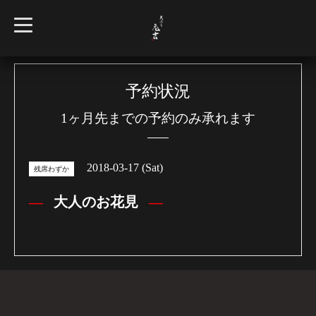
t
o
g
g
l
e
n
予約状況
a
v
1ヶ月先までの予約のみ承れます
i
g
a
t
i
2018-03-17 (Sat)
o
残席わずか
n
大人のお花見