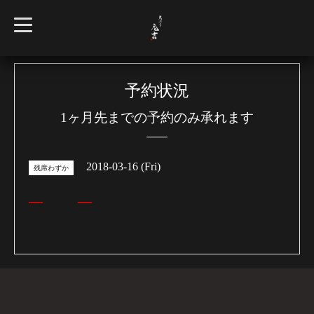
t
o
g
g
l
e
n
予約状況
a
v
1ヶ月先までの予約のみ承れます
i
g
a
t
i
2018-03-16 (Fri)
o
残席わずか
n