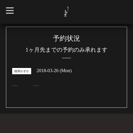
t
o
g
g
l
e
n
予約状況
a
v
1ヶ月先までの予約のみ承れます
i
g
a
t
i
2018-03-26 (Mon)
o
残席わずか
n