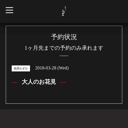
t
o
g
g
l
e
n
予約状況
a
v
1ヶ月先までの予約のみ承れます
i
g
a
t
i
2018-03-28 (Wed)
o
残席わずか
n
大人のお花見