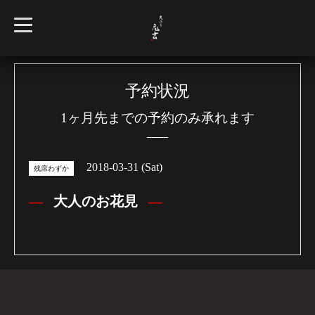
t
o
g
g
l
e
n
予約状況
a
v
1ヶ月先までの予約のみ承れます
i
g
a
t
i
2018-03-31 (Sat)
o
残席わずか
n
大人のお花見