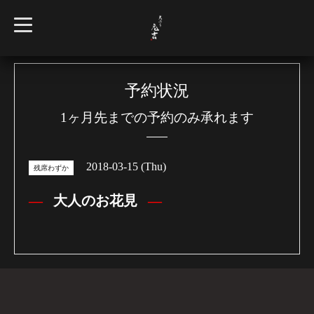
t
o
g
g
l
e
n
予約状況
a
v
1ヶ月先までの予約のみ承れます
i
g
a
t
i
2018-03-15 (Thu)
o
残席わずか
n
大人のお花見