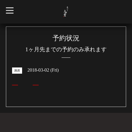
t
o
g
g
l
e
n
予約状況
a
v
1ヶ月先までの予約のみ承れます
i
g
a
t
i
2018-03-02 (Fri)
o
満席
n