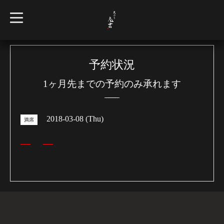
t
o
g
g
l
e
n
予約状況
a
v
1ヶ月先までの予約のみ承れます
i
g
a
t
i
2018-03-08 (Thu)
o
満席
n