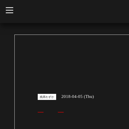
t
o
g
g
l
e
n
a
v
i
g
a
t
i
o
n
2018-04-05 (Thu)
残席わずか