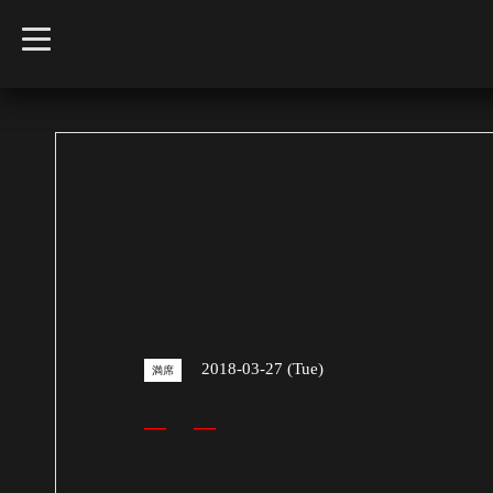
t
o
g
g
l
e
n
a
v
i
g
a
t
i
o
n
2018-03-27 (Tue)
満席