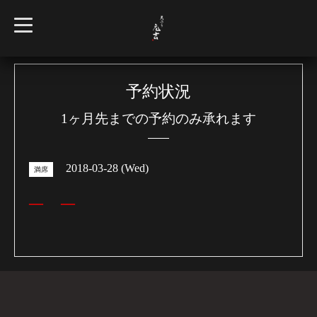
t
o
g
g
l
e
n
予約状況
a
v
1ヶ月先までの予約のみ承れます
i
g
a
t
i
2018-03-28 (Wed)
o
満席
n