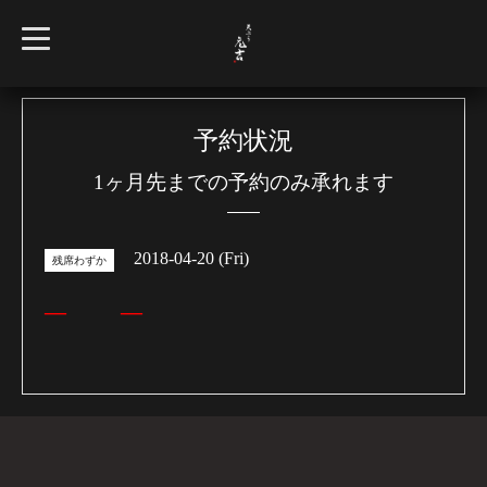
t
o
g
g
l
e
n
予約状況
a
v
1ヶ月先までの予約のみ承れます
i
g
a
t
i
2018-04-20 (Fri)
o
残席わずか
n