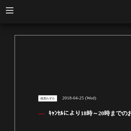
t
o
g
g
l
e
n
a
v
i
g
a
t
i
o
n
2018-04-25 (Wed)
残席わずか
ｷｬﾝｾﾙにより18時～20時ま