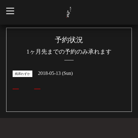
t
o
g
g
l
e
n
予約状況
a
v
1ヶ月先までの予約のみ承れます
i
g
a
t
i
2018-05-13 (Sun)
o
残席わずか
n