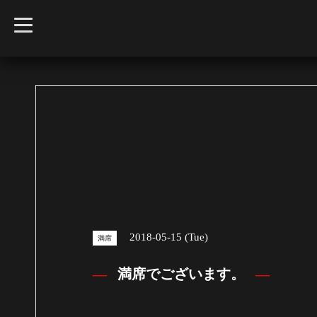
t
o
g
g
l
e
n
a
v
i
g
a
t
i
o
n
2018-05-15 (Tue)
満席
満席でございます。