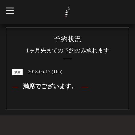
t
o
g
g
l
e
n
予約状況
a
v
1ヶ月先までの予約のみ承れます
i
g
a
t
i
2018-05-17 (Thu)
o
満席
n
満席でございます。