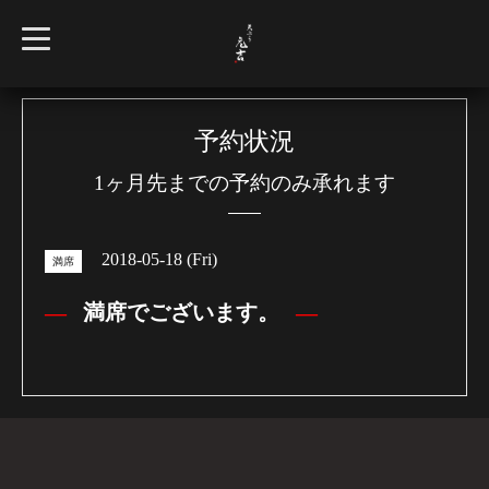
t
o
g
g
l
e
n
予約状況
a
v
1ヶ月先までの予約のみ承れます
i
g
a
t
i
2018-05-18 (Fri)
o
満席
n
満席でございます。