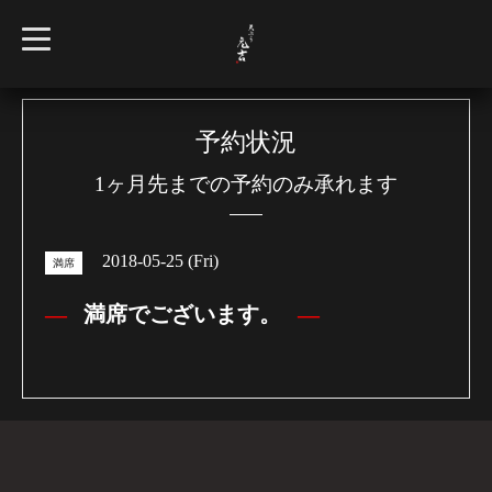
t
o
g
g
l
e
n
予約状況
a
v
1ヶ月先までの予約のみ承れます
i
g
a
t
i
2018-05-25 (Fri)
o
満席
n
満席でございます。