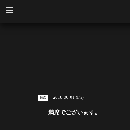
t
o
g
g
l
e
n
a
v
i
g
a
t
i
o
n
2018-06-01 (Fri)
満席
満席でございます。