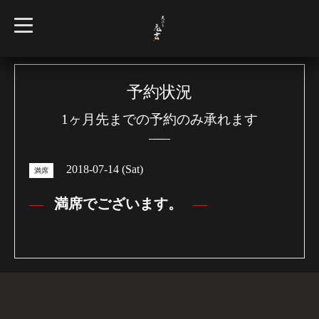
t
o
g
g
l
e
n
予約状況
a
v
1ヶ月先までの予約のみ承れます
i
g
a
t
i
2018-07-14 (Sat)
o
満席
n
満席でございます。