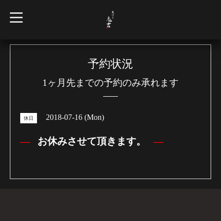
t
o
g
g
l
e
n
予約状況
a
v
1ヶ月先までの予約のみ承れます
i
g
a
t
i
2018-07-16 (Mon)
o
休日
n
お休みさせて頂きます。