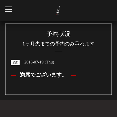
t
o
g
g
l
e
n
予約状況
a
v
1ヶ月先までの予約のみ承れます
i
g
a
t
i
2018-07-19 (Thu)
o
満席
n
満席でございます。