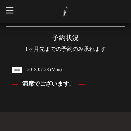
t
o
g
g
l
e
n
予約状況
a
v
1ヶ月先までの予約のみ承れます
i
g
a
t
i
2018-07-23 (Mon)
o
満席
n
満席でございます。