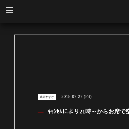
t
o
g
g
l
e
n
a
v
i
g
a
t
i
o
n
2018-07-27 (Fri)
残席わずか
ｷｬﾝｾﾙにより21時～からお席