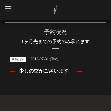
t
o
g
g
l
e
n
予約状況
a
v
1ヶ月先までの予約のみ承れます
i
g
a
t
i
2018-07-31 (Tue)
o
残席わずか
n
少しの空がございます。