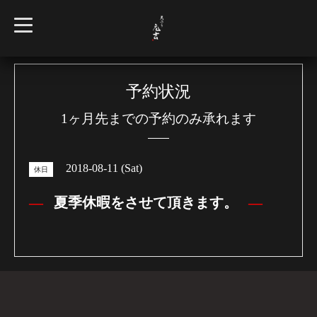
t
o
g
g
l
e
n
予約状況
a
v
1ヶ月先までの予約のみ承れます
i
g
a
t
i
2018-08-11 (Sat)
o
休日
n
夏季休暇をさせて頂きます。