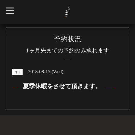
t
o
g
g
l
e
n
予約状況
a
v
1ヶ月先までの予約のみ承れます
i
g
a
t
i
2018-08-15 (Wed)
o
休日
n
夏季休暇をさせて頂きます。