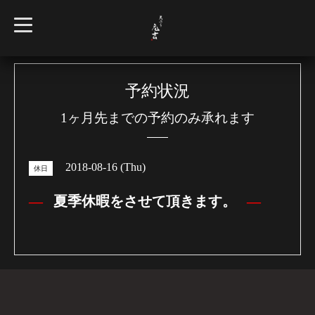
t
o
g
g
l
e
n
予約状況
a
v
1ヶ月先までの予約のみ承れます
i
g
a
t
i
2018-08-16 (Thu)
o
休日
n
夏季休暇をさせて頂きます。