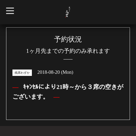
t
o
g
g
l
e
n
予約状況
a
v
1ヶ月先までの予約のみ承れます
i
g
a
t
i
2018-08-20 (Mon)
o
残席わずか
n
ｷｬﾝｾﾙにより21時～から３席の空きが
ございます。