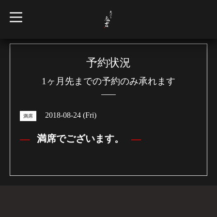
t
o
g
g
l
e
n
予約状況
a
v
1ヶ月先までの予約のみ承れます
i
g
a
t
i
2018-08-24 (Fri)
o
満席
n
満席でございます。