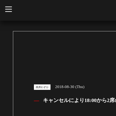
t
o
g
g
l
e
n
a
v
i
g
a
t
i
o
n
2018-08-30 (Thu)
残席わずか
キャンセルにより18:00から