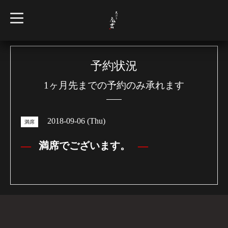
t
o
g
g
l
e
n
予約状況
a
v
1ヶ月先までの予約のみ承れます
i
g
a
t
i
2018-09-06 (Thu)
o
満席
n
満席でございます。