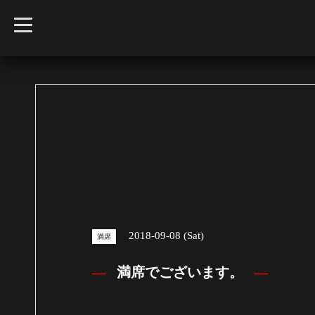
t
o
g
g
l
e
n
a
v
i
g
a
t
i
o
n
2018-09-08 (Sat)
満席
満席でございます。