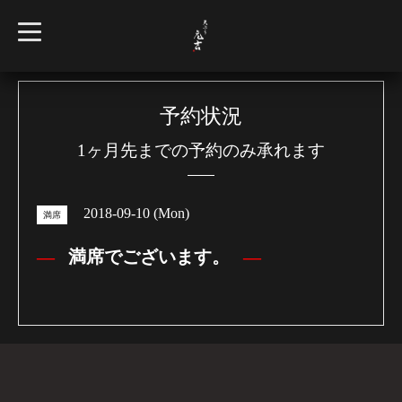
t
o
g
g
l
e
n
予約状況
a
v
1ヶ月先までの予約のみ承れます
i
g
a
t
i
2018-09-10 (Mon)
o
満席
n
満席でございます。