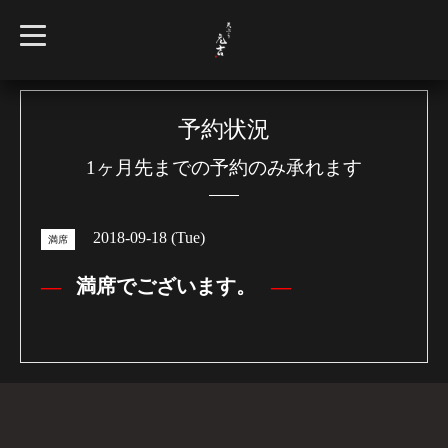
t
o
g
g
l
e
n
予約状況
a
v
1ヶ月先までの予約のみ承れます
i
g
a
t
i
2018-09-18 (Tue)
o
満席
n
満席でございます。