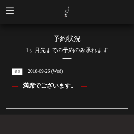
t
o
g
g
l
e
n
予約状況
a
v
1ヶ月先までの予約のみ承れます
i
g
a
t
i
2018-09-26 (Wed)
o
満席
n
満席でございます。