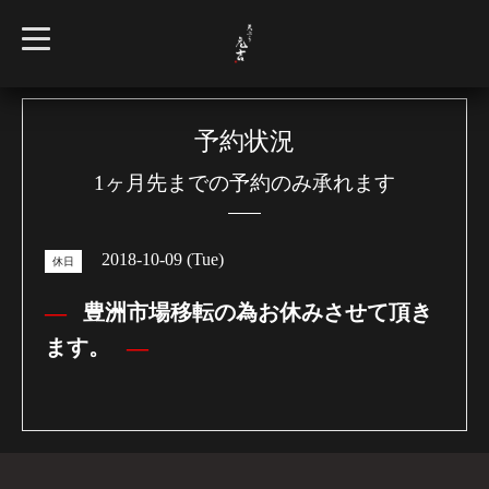
t
o
g
g
l
e
n
予約状況
a
v
1ヶ月先までの予約のみ承れます
i
g
a
t
i
2018-10-09 (Tue)
o
休日
n
豊洲市場移転の為お休みさせて頂き
ます。