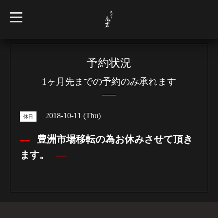
t
o
g
g
l
e
n
予約状況
a
v
1ヶ月先までの予約のみ承れます
i
g
a
t
i
2018-10-11 (Thu)
o
休日
n
豊洲市場移転の為お休みさせて頂き
ます。