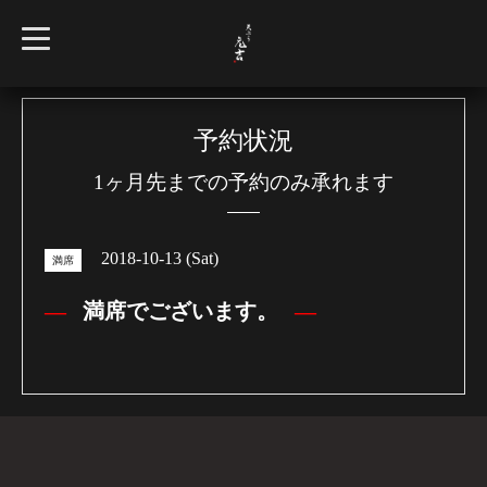
t
o
g
g
l
e
n
予約状況
a
v
1ヶ月先までの予約のみ承れます
i
g
a
t
i
2018-10-13 (Sat)
o
満席
n
満席でございます。