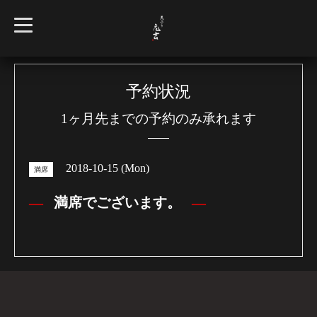
t
o
g
g
l
e
n
予約状況
a
v
1ヶ月先までの予約のみ承れます
i
g
a
t
i
2018-10-15 (Mon)
o
満席
n
満席でございます。