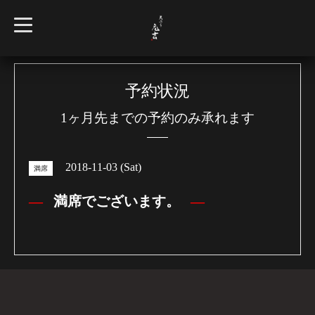
t
o
g
g
l
e
n
予約状況
a
v
1ヶ月先までの予約のみ承れます
i
g
a
t
i
2018-11-03 (Sat)
o
満席
n
満席でございます。