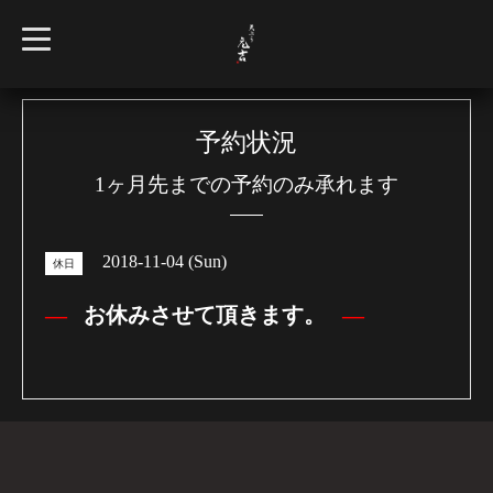
t
o
g
g
l
e
n
予約状況
a
v
1ヶ月先までの予約のみ承れます
i
g
a
t
i
2018-11-04 (Sun)
o
休日
n
お休みさせて頂きます。