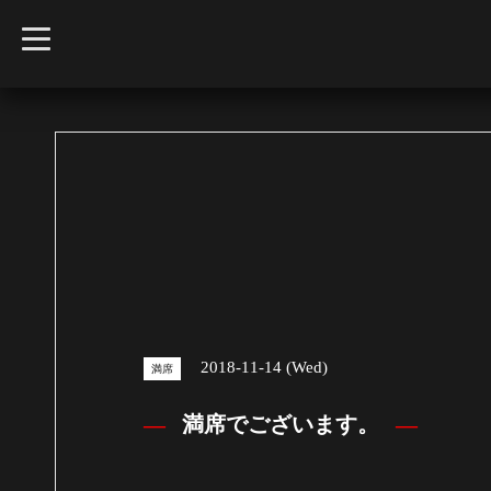
t
o
g
g
l
e
n
a
v
i
g
a
t
i
o
n
2018-11-14 (Wed)
満席
満席でございます。