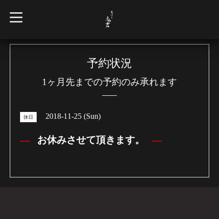
t
o
g
g
l
e
n
予約状況
a
v
1ヶ月先までの予約のみ承れます
i
g
a
t
i
2018-11-25 (Sun)
o
休日
n
お休みさせて頂きます。