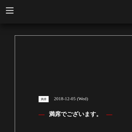
t
o
g
g
l
e
n
a
v
i
g
a
t
i
o
n
2018-12-05 (Wed)
満席
満席でございます。