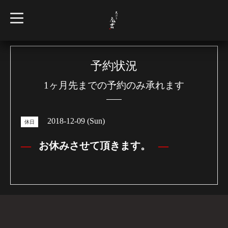
t
o
g
g
l
e
n
予約状況
a
v
1ヶ月先までの予約のみ承れます
i
g
a
t
i
2018-12-09 (Sun)
o
休日
n
お休みさせて頂きます。